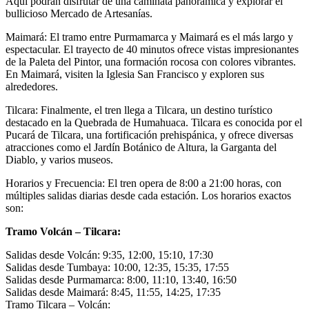
Aquí podrán disfrutar de una caminata panorámica y explorar el
bullicioso Mercado de Artesanías.
Maimará: El tramo entre Purmamarca y Maimará es el más largo y
espectacular. El trayecto de 40 minutos ofrece vistas impresionantes
de la Paleta del Pintor, una formación rocosa con colores vibrantes.
En Maimará, visiten la Iglesia San Francisco y exploren sus
alrededores.
Tilcara: Finalmente, el tren llega a Tilcara, un destino turístico
destacado en la Quebrada de Humahuaca. Tilcara es conocida por el
Pucará de Tilcara, una fortificación prehispánica, y ofrece diversas
atracciones como el Jardín Botánico de Altura, la Garganta del
Diablo, y varios museos.
Horarios y Frecuencia: El tren opera de 8:00 a 21:00 horas, con
múltiples salidas diarias desde cada estación. Los horarios exactos
son:
Tramo Volcán – Tilcara:
Salidas desde Volcán: 9:35, 12:00, 15:10, 17:30
Salidas desde Tumbaya: 10:00, 12:35, 15:35, 17:55
Salidas desde Purmamarca: 8:00, 11:10, 13:40, 16:50
Salidas desde Maimará: 8:45, 11:55, 14:25, 17:35
Tramo Tilcara – Volcán: