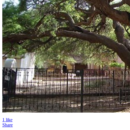
1
like
Share